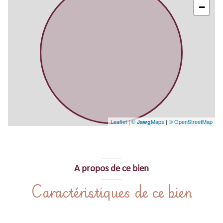
maximum.
−
L'appartement se trouve au 3ème étage d'une maison de village dans une
rue commerçante du Centre Historique de Collioure. Vous profiterez d'une
superbe TERRASSE spacieuse et protégée du soleil par un store. Une pièce
à vivre avec coin repas, salon avec banquette pouvant recevoir 1
couchage 90 x 190, un coin cuisine, et côté intérieur de l'immeuble une
jolie chambre avec un lit double 2 personnes 140 x 190, une grande
penderie de rangement, une salle d'eau avec wc.
Appartement équipé de CLIMATISATION REVERSIBLE. Linge de lit et
serviettes de toilette INCLUS dans la location.
L'escalier d'accès, typique des maisons de village, peut ne pas convenir pas
Leaflet
|
©
Maps
|
© OpenStreetMap
Jawg
aux personnes à mobilités réduites et enfants en bas âges.
Animaux non autorisés.
courts-séjours autorisés hors juillet et août. Nous consulter.
A propos de ce bien
Caractéristiques de ce bien