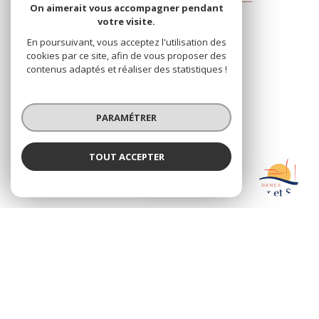
Agence Mer Et Soleil
On aimerait vous accompagner pendant
votre visite.
25 Rue Pasteur
En poursuivant, vous acceptez l'utilisation des
66190
Collioure
cookies par ce site, afin de vous proposer des
contenus adaptés et réaliser des statistiques !
04 68 82 15 33
contact@meretsoleilcollioure.fr
PARAMÉTRER
TOUT ACCEPTER
Nos réseaux
Agence Mer et Soleil
Nous suivre
Agence
© 2026 | Tous droits réservés