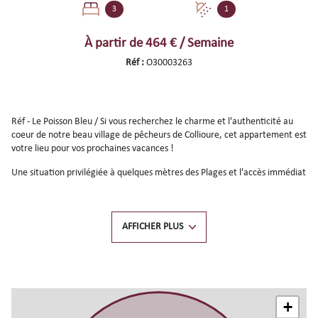
3
1
À partir de
464 € / Semaine
Réf :
O30003263
Réf - Le Poisson Bleu / Si vous recherchez le charme et l'authenticité au
coeur de notre beau village de pêcheurs de Collioure, cet appartement est
votre lieu pour vos prochaines vacances !
Une situation privilégiée à quelques mètres des Plages et l'accès immédiat
aux ateliers d'artisants locaux, peintres, mais aussi restaurants, cinéma,
musée et toutes les animations proposées par la ville de Collioure tout au
long de l'année.
AFFICHER PLUS
À noter : appartement climatisé avec Terrasse privative ombragée par un
store.
Charmant appartement alliant charme et confort idéalement situé très
proche de la plage avec accès immédiat aux commerces, cafés restaurant
+
et toutes animations du village. Capacité d'acceuil : 2 ou 3 personnes