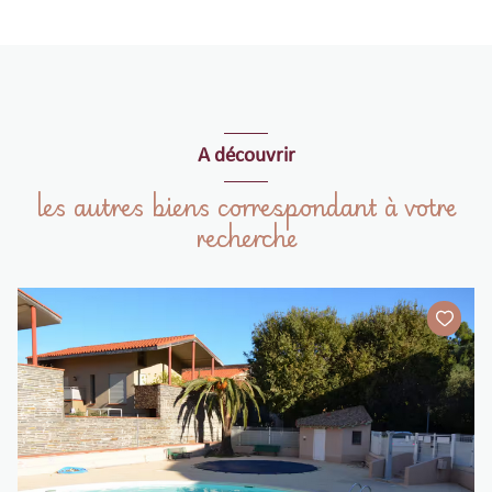
cuisine
m²
chambre
m²
SALLE D'EAU AVEC WC
m²
A découvrir
les autres biens correspondant à votre
recherche