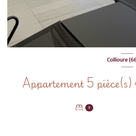
Collioure (6
8