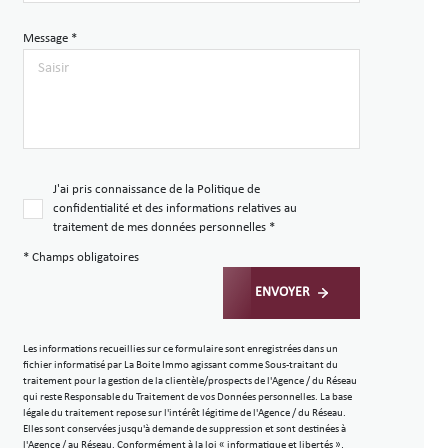
Message *
J'ai pris connaissance de la Politique de
confidentialité et des informations relatives au
traitement de mes données personnelles *
* Champs obligatoires
ENVOYER
Les informations recueillies sur ce formulaire sont enregistrées dans un
fichier informatisé par La Boite Immo agissant comme Sous-traitant du
traitement pour la gestion de la clientèle/prospects de l'Agence / du Réseau
qui reste Responsable du Traitement de vos Données personnelles. La base
légale du traitement repose sur l'intérêt légitime de l'Agence / du Réseau.
Elles sont conservées jusqu'à demande de suppression et sont destinées à
l'Agence / au Réseau. Conformément à la loi « informatique et libertés »,