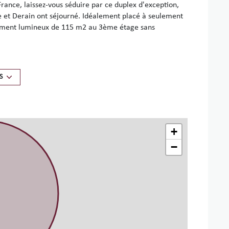
France, laissez-vous séduire par ce duplex d'exception,
se et Derain ont séjourné. Idéalement placé à seulement
rtement lumineux de 115 m2 au 3ème étage sans
istingue par ses 4 chambres.
 avec lit double 160x200 cm et sa salle d'eau privative
S
tale avec lit double 160x200 cm et sa salle de bain
cm, ajoutent une touche de charme, ainsi qu'une salle
à 1.80m).
+
−
e terrasse de plus de 20 m2, idéale pour des repas en
montagnes de Collioure, un véritable havre de paix sous
ation, du Wi-Fi haut débit, ainsi que d'équipements