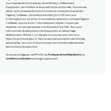
vous disposez des droits d’accès, de rectification, d’effacement,
d’opposition, de limitation et de portabilité de vos données. Vous pouvez
retirer votre consentement à tout moment en contactant directement
l’Agence / Le Réseau. Consultez le site
https://cnil.fr/fr
pour plus
d’informations sur vos droits. Si vous estimez, après avoir contacté l'Agence
/ le Réseau, que vos droits « Informatique et Libertés » ne sont pas
respectés, vous pouvez adresser une réclamation à la CNIL. Nous vous
informons de l’existence de la liste d'opposition au démarchage
téléphonique « Bloctel », sur laquelle vous pouvez vous inscrire ici :
https://www.bloctel.gouv.fr
. Dans le cadre de la protection des Données
personnelles, nous vous invitons à ne pas inscrire de Données sensibles
dans le champ de saisie libre.
Ce site est protégé par reCAPTCHA, les
Politiques de Confidentialité
et es
Conditions d'utilisation
de Google s'appliquent.