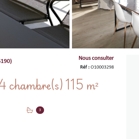
Nous consulter
6190)
Réf :
O10003298
Appartement 5 pièce(s) 4 chambre(s) 115 m²
3