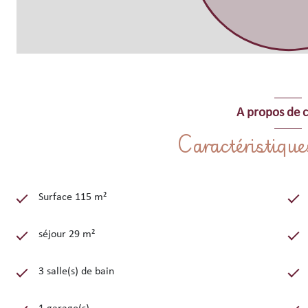
Pour couronner le tout, cet appartement rare inclut un garage f
précieux à Collioure.
Entre confort, modernité et emplacement exceptionnel, ce duplex 
plages, ses ruelles pittoresques et son ambiance unique.
Réservez dès maintenant et laissez-vous envoûter par la magie de
A propos de c
Capacité d'accueil : 8 personnes maximum.
Caractéristique
Location de linge de lit et serviettes de toilette non inclus mais
Animaux non autorisés.
Surface 115 m²
séjour 29 m²
3 salle(s) de bain