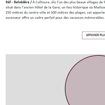
Réf - Belvédère /
À Collioure, élu l'un des plus beaux villages de 
situé dans l'ancien Hôtel de la Gare, un lieu historique où Matis
250 mètres du centre-ville et 500 mètres des plages, cet appa
ascenseur offre un cadre parfait pour des vacances mémorables.
Ce magnifique duplex peut accueillir jusqu'à 8 personnes et se d
Au rez-de-chaussée de l'appartement, vous trouverez une chambre
AFFICHER PLU
(mansardée hauteur de la douche192 cm) ainsi qu'une suite paren
intégrée et wc privatifs.
À l'étage, deux chambres mansardées avec lits doubles 140x200 
de bain également mansardée (hauteur sous plafond inférieure 
Le séjour, particulièrement spacieux et lumineux, s'ouvre sur un
plein air grâce et son barbecue en dur.
Depuis la terrasse, vous profiterez d'une vue imprenable sur les 
le soleil méditerranéen.
Pour encore plus de confort, l'appartement dispose de la climatis
modernes comme un lave-vaisselle et d'un lave linge.