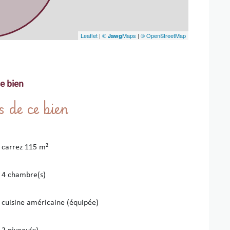
ermé privé situé à 10 mètres de l'immeuble, un atout
Leaflet
|
©
Maps
|
© OpenStreetMap
Jawg
est un véritable joyau pour découvrir Collioure, ses
 ce lieu !
e bien
s de ce bien
 disponible sur demande au moins 48h à l'avance.
carrez 115 m²
4 chambre(s)
cuisine américaine (équipée)