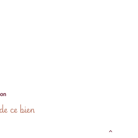
ion
e ce bien