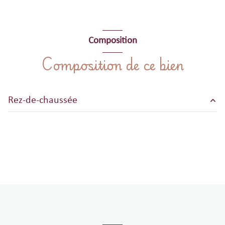
Composition
Composition de ce bien
Rez-de-chaussée
salon/sejour
m²
terrasse
m²
cuisine
m²
chambre
m²
salle d'eau
m²
WC
m²