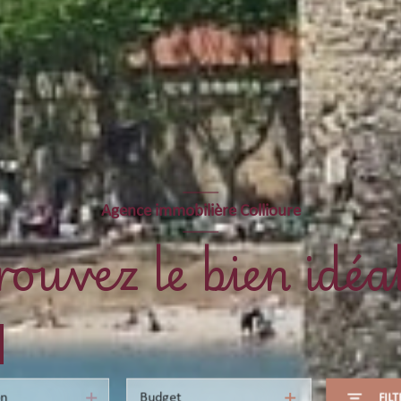
Agence immobilière Collioure
rouvez le bien idéal
Budget
FIL