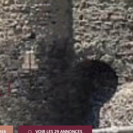
 !
VOIR LES
29
ANNONCES
TRER