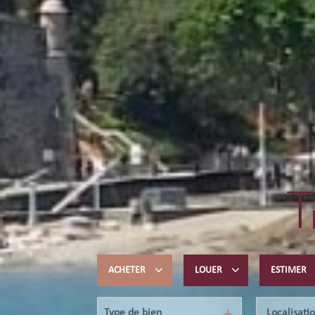
T
ACHETER
LOUER
ESTIMER
Type de bien
Acheter du résidentiel
Location de vacances