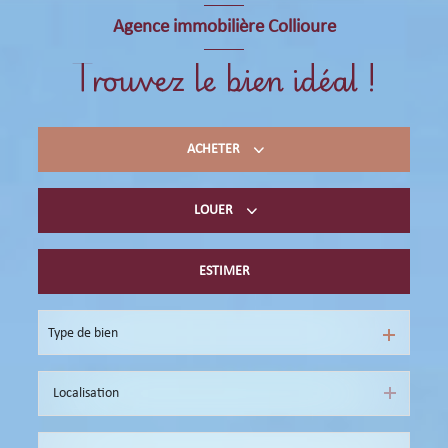
Agence immobilière Collioure
Trouvez le bien idéal !
ACHETER
LOUER
Acheter du résidentiel
immobilier professionnel
ESTIMER
Location à l’année
Location de vacances
Type de bien
immobilier professionnel