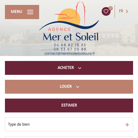
0
FR
MENU
ACHETER
LOUER
Acheter du résidentiel
immobilier professionnel
ESTIMER
Location à l’année
Location de vacances
Type de bien
immobilier professionnel