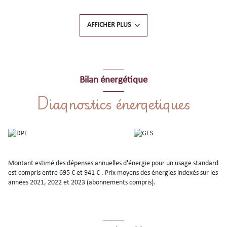
Une grande terrasse de 11m2 environ, ensoleillée dés le matin qui sera
l'endroit parfait pour vos déjeuners au soleil face à la mer.
AFFICHER PLUS
Vendu avec son emplacement de PARKING privatif dans un bâtiment
couvert et sécurisé dans la résidence.
Appartement confortable et bien entretenu, aux nombreux atouts pour
un pied-à-terre et/ou la location saisonnière.
Bilan énergétique
Contactez votre Agence Mer et Soleil à Collioure pour une visite au
Diagnostics énergetiques
04.68.82.15.33 !
Montant estimé des dépenses annuelles d'énergie pour un usage standard
est compris entre 695 € et 941 € . Prix moyens des énergies indexés sur les
années 2021, 2022 et 2023 (abonnements compris).