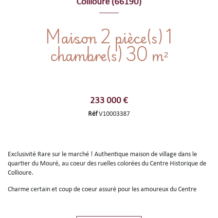
Collioure (66190)
Maison 2 pièce(s) 1
chambre(s) 30 m²
233 000 €
Réf
V10003387
Exclusivité Rare sur le marché ! Authentique maison de village dans le
quartier du Mouré, au coeur des ruelles colorées du Centre Historique de
Collioure.
Charme certain et coup de coeur assuré pour les amoureux du Centre
Historique de Collioure, cette maison typique sur 2 niveaux d'une surface
habitable de 30m2 environ sera le pied à terre idéal pour vos prochains
séjours dans votre village de pêcheur préféré de la Côte Vermeille.