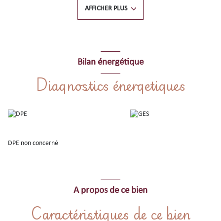
AFFICHER PLUS
Au rez-de-chaussée : pièce avec cuisine et salle d'eau. Au 1er étage : un
salon avec balcon et très belle vue dégagée sur les montagnes, une
chambre en alcôve.
Maison chaleureuse et baignée de lumière, offrant un cadre de vie idéal
dans le village : secteur calme avec accès immédiat aux plages et aux
Bilan énergétique
commerces, entouré des plus beaux décors peints par les artistes tel que
Diagnostics énergetiques
Derain, Matisse et tant d'autres !
Contactez votre Agence Mer et Soleil Collioure au 04.68.82.15.33 pour
une visite !
DPE non concerné
A propos de ce bien
Caractéristiques de ce bien