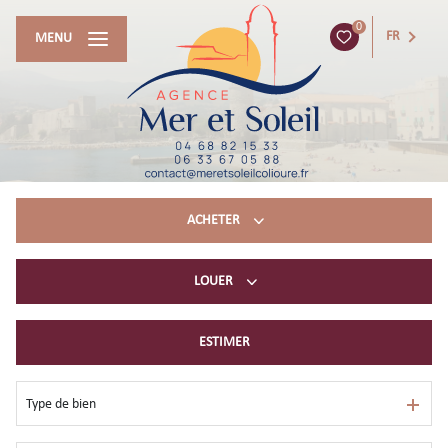
0
FR
MENU
ACHETER
LOUER
Acheter du résidentiel
immobilier professionnel
ESTIMER
Location à l’année
Location de vacances
Type de bien
immobilier professionnel