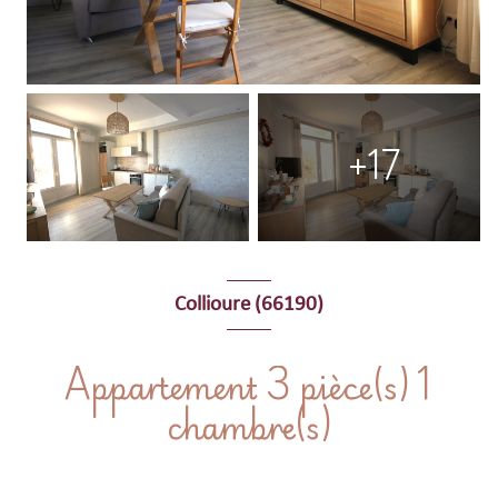
+17
Collioure (66190)
Appartement 3 pièce(s) 1
chambre(s)