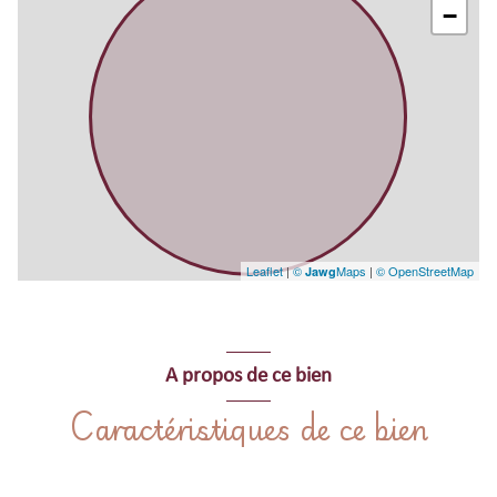
.
−
Leaflet
|
©
Maps
|
© OpenStreetMap
Jawg
A propos de ce bien
Caractéristiques de ce bien