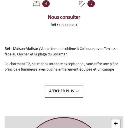
4
1
Nous consulter
Réf :
O30003291
Réf - Maison Matisse /
Appartement sublime à Collioure, avec Terrasse
face au Clocher et la plage du Boramar.
Ce charmant T2, situé dans un cadre exceptionnel, vous offre une pièce
principale lumineuse avec cuisine entièrement équipée et un canapé
convertible 140x 190. La chambre dispose d’un lit double 160x200
confortable, d'une salle d'eau.
Pour votre confort l'appartement bénéficie de la climatisation.
AFFICHER PLUS
Anciennement habité par le peintre Matisse, cet immeuble chargé
d’histoire est à quelques pas de la mer et des commerces.
Linge de lit et serviettes de toilette INCLUS dans la location. Nos amis les
animaux ne sont pas autorisés merci de votre compréhension
+