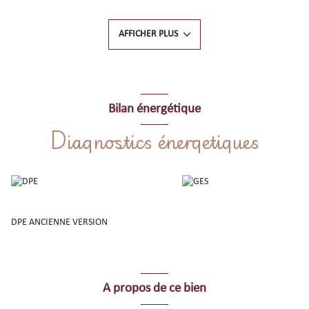
indépendante, séjour-salon lumineux plein sud vue sur le village et les
montagnes en horizon, 2 chambres, salle de bains, wc. Au 3ème étage
grande pièce chambre et placards, salle d'eau avec wc, cellier.
AFFICHER PLUS
Emplacement très central dans un environnement très agréable, calme,
verdoyant et aéré, facile d'accès aux commerces, aux plages, aux
restaurants, à la gare ....
Contactez-nous pour une visite !
Bilan énergétique
Diagnostics énergetiques
DPE ANCIENNE VERSION
A propos de ce bien