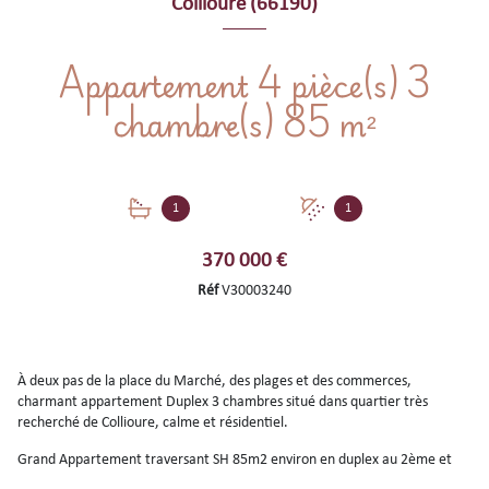
Collioure (66190)
Appartement 4 pièce(s) 3
chambre(s) 85 m²
1
1
370 000 €
Réf
V30003240
À deux pas de la place du Marché, des plages et des commerces,
charmant appartement Duplex 3 chambres situé dans quartier très
recherché de Collioure, calme et résidentiel.
Grand Appartement traversant SH 85m2 environ en duplex au 2ème et
3ème étage d'une maison village, composé d'une entrée, cuisine