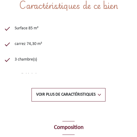
Caractéristiques de ce bien
Surface 85 m²
carrez 74,30 m²
3 chambre(s)
1 salle(s) de bain
1 salle(s) d'eau
VOIR PLUS DE CARACTÉRISTIQUES
cuisine séparée (semi-équipée)
Chauffage individuel : convecteur (electrique)
Composition