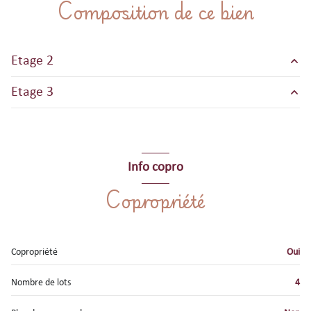
Composition de ce bien
exposition Sud
2 côté(s) mitoyen(s)
Etage 2
2 niveau(x)
Etage 3
entrée
m²
2ème étage
salon/sejour
m²
chambre
m²
3 étage(s)
cuisine
m²
SALLE D'EAU AVEC WC
m²
Info copro
chambre
m²
vue village et montagnes
cellier
m²
Copropriété
chambre
m²
salle de bain
m²
WC
m²
Copropriété
Oui
Nombre de lots
4