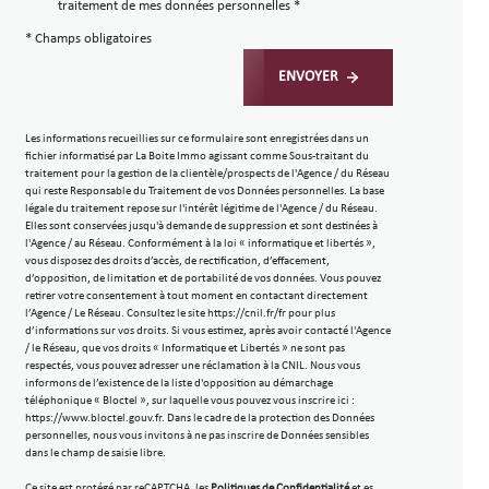
traitement de mes données personnelles *
* Champs obligatoires
ENVOYER
Les informations recueillies sur ce formulaire sont enregistrées dans un
fichier informatisé par La Boite Immo agissant comme Sous-traitant du
traitement pour la gestion de la clientèle/prospects de l'Agence / du Réseau
qui reste Responsable du Traitement de vos Données personnelles. La base
légale du traitement repose sur l'intérêt légitime de l'Agence / du Réseau.
Elles sont conservées jusqu'à demande de suppression et sont destinées à
l'Agence / au Réseau. Conformément à la loi « informatique et libertés »,
vous disposez des droits d’accès, de rectification, d’effacement,
d’opposition, de limitation et de portabilité de vos données. Vous pouvez
retirer votre consentement à tout moment en contactant directement
l’Agence / Le Réseau. Consultez le site
https://cnil.fr/fr
pour plus
d’informations sur vos droits. Si vous estimez, après avoir contacté l'Agence
/ le Réseau, que vos droits « Informatique et Libertés » ne sont pas
respectés, vous pouvez adresser une réclamation à la CNIL. Nous vous
informons de l’existence de la liste d'opposition au démarchage
téléphonique « Bloctel », sur laquelle vous pouvez vous inscrire ici :
https://www.bloctel.gouv.fr
. Dans le cadre de la protection des Données
personnelles, nous vous invitons à ne pas inscrire de Données sensibles
dans le champ de saisie libre.
Ce site est protégé par reCAPTCHA, les
Politiques de Confidentialité
et es