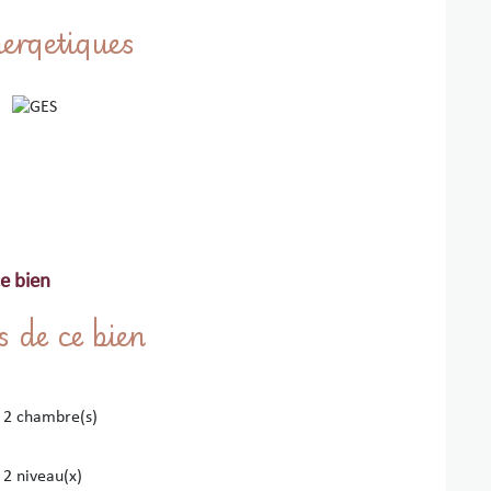
ergetiques
 Agence Mer et Soleil à Collioure : 04.68.82.15.33
e bien
s de ce bien
2 chambre(s)
2 niveau(x)