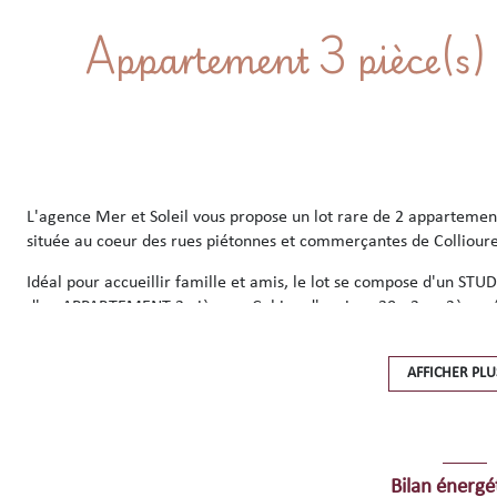
L'agence Mer et Soleil vous propose un lot rare de 2 appartemen
située au coeur des rues piétonnes et commerçantes de Collioure
Idéal pour accueillir famille et amis, le lot se compose d'un STU
d'un APPARTEMENT 2 pièces + Cabine d'environ 30m2 au 2ème 
Ces appartements, récemment rénovés et climatisés, offrent tout 
fenêtres ouvertes sur les rues typiques, et se situent à seulemen
AFFICHER PLU
Collioure.
Points forts :
- Emplacement recherché au coeur du village,
Bilan énergé