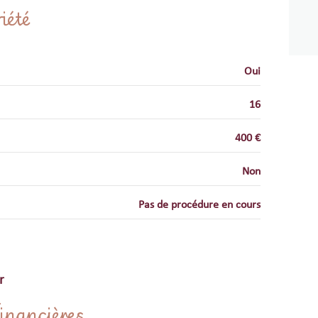
m²
iété
m²
m²
Oui
m²
16
m²
400 €
Non
Pas de procédure en cours
r
inancières