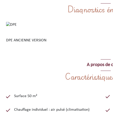
Diagnostics én
- rénovés, prêts à habiter,
- potentiel d'investissement locatif attractif
- ambiance authentique et cadre exceptionnel
Pour plus d'informations ou organiser une visite, contacter votre
DPE ANCIENNE VERSION
A propos de c
Caractéristique
Surface 50 m²
Chauffage individuel : air pulsé (climatisation)