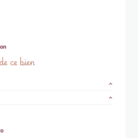
ion
e ce bien
m²
m²
m²
m²
m²
ro
m²