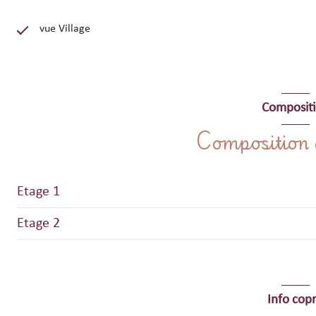
vue Village
Composit
Composition d
Etage 1
Etage 2
STUDIO
Pièce à vivre
2 PIECES + CABINE
cuisine
salon/sejour
Info cop
SALLE D'EAU / WC