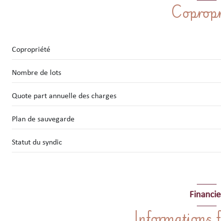
cuisine
Copropr
chambre
CHAMBRE CABINE
Copropriété
SALLE D'EAU / WC
Nombre de lots
PLACARD
Quote part annuelle des charges
Plan de sauvegarde
Statut du syndic
Financie
Informations f