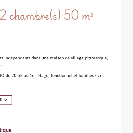
Appartement 3 pièce(s) 2 chambre(s) 50 m²
ts indépendants dans une maison de village pittoresque,
.
DIO de 20m2 au 1er étage, fonctionnel et lumineux ; et
étage.
le charme des ruelles colorées de Collioure avec leurs
t quelques pas de la plage et du célèbre Clocher de
S
tique