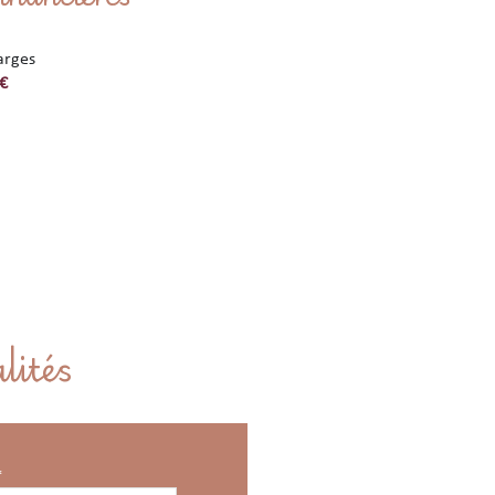
arges
 €
lités
*