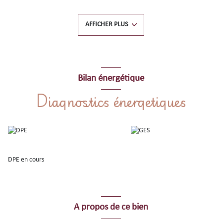
offrant un calme absolu tout en étant à seulement quelques pas de la
place du marché et du centre du village.
AFFICHER PLUS
Bel appartement 3 pièces d'une Surface Habitable de 52m2 environ
parfaitement agencés avec un séjour-salon ouvert sur magnifique
TERRASSE de 17m2 env., 2 chambres confortables donnant sur parc
paysagé sans vis-à-vis, salle d'eau, wc séparés.
Situation idéale accès plain-pied depuis le village mais également
Bilan énergétique
accessible en voiture, proche des plages, des commerces et des parkings
Diagnostics énergetiques
de la ville !
Ne manquez pas cette occasion exceptionnelle d'acquérir un bien rare sur
le marché dans un environnement calme et verdoyant, tout en restant au
coeur de Collioure.
Contactez votre Agence Mer et Soleil à Collioure pour une visite au
04.68.82.15.33 !
DPE en cours
A propos de ce bien