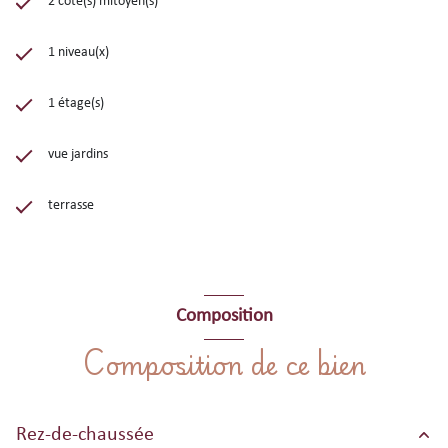
2 côté(s) mitoyen(s)
1 niveau(x)
1 étage(s)
vue jardins
terrasse
Composition
Composition de ce bien
Rez-de-chaussée