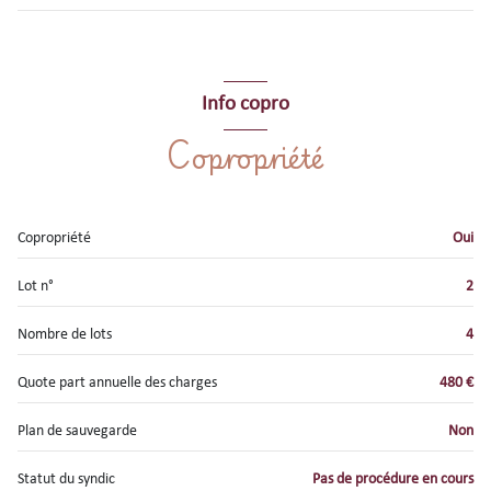
terrasse
m²
salon/sejour
m²
Info copro
cuisine
m²
Copropriété
chambre
m²
salle d'eau
m²
Copropriété
Oui
WC
m²
chambre
m²
Lot n°
2
Nombre de lots
4
Quote part annuelle des charges
480 €
Plan de sauvegarde
Non
Statut du syndic
Pas de procédure en cours