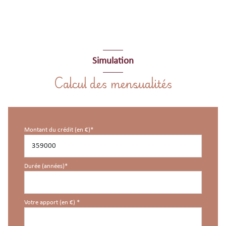
Simulation
Calcul des mensualités
Montant du crédit (en €)*
Durée (années)*
Votre apport (en €) *