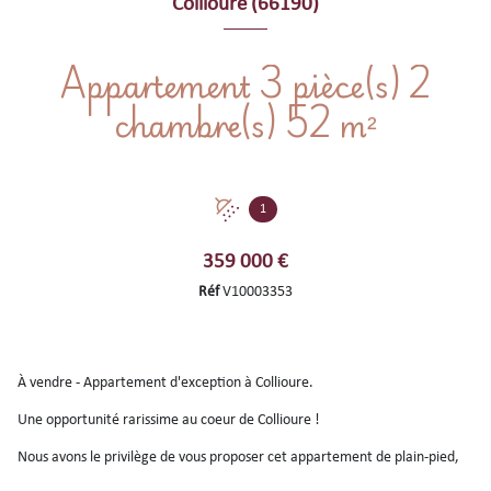
Collioure (66190)
Appartement 3 pièce(s) 2
chambre(s) 52 m²
1
359 000 €
Réf
V10003353
À vendre - Appartement d'exception à Collioure.
Une opportunité rarissime au coeur de Collioure !
Nous avons le privilège de vous proposer cet appartement de plain-pied,
niché en rez-de-jardin dans un cadre unique, véritable écrin de nature