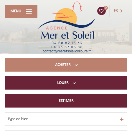
0
FR
MENU
ACHETER
LOUER
Acheter du résidentiel
immobilier professionnel
ESTIMER
Location à l’année
Location de vacances
Type de bien
immobilier professionnel