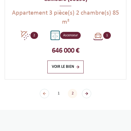
Appartement 3 pièce(s) 2 chambre(s) 85
m²
2
Ascenseur
1
646 000 €
VOIR LE BIEN
1
2