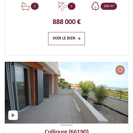
1
1
160 m²
888 000 €
VOIR LE BIEN
Collioure (66190)