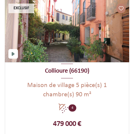
EXCLUSIF
Collioure (66190)
Maison de village 5 pièce(s) 1
chambre(s) 90 m²
4
479 000 €