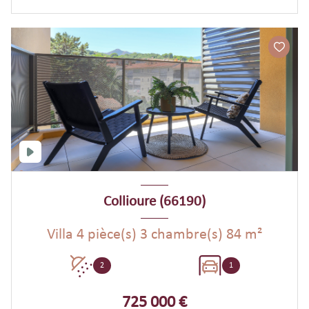
Collioure (66190)
Villa 4 pièce(s) 3 chambre(s) 84 m²
2
1
725 000 €